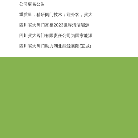
大阀门有限公司与您共迎元旦
公司更名公告
重质量，精研阀门技术；迎外客，滨大
展翅飞翔！
四川滨大阀门亮相2023世界清洁能源
装备大会
四川滨大阀门有限责任公司为国家能源
集团重庆电厂2台66万千瓦高效超超临
四川滨大阀门助力湖北能源襄阳(宜城)
界燃煤湿冷发电机组助跑成功！
2X1000MW超超临界燃煤机组工程EP
C总承包项目积极投产！
分支机构
德道默阀门