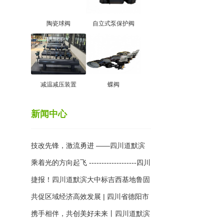
陶瓷球阀
自立式泵保护阀
减温减压装置
蝶阀
新闻中心
技改先锋，激流勇进 ——四川道默滨
大阀门有限公司积极参与行业科技创新
乘着光的方向起飞 -------------------四川
成果交流
道默滨大阀门有限公司参加2024年第
捷报！四川道默滨大中标吉西基地鲁固
十一届中国国际光热大会圆满落幕
直流140万千瓦外送项目
共促区域经济高效发展 | 四川省德阳市
经信局领导到访道默滨大工厂
携手相伴，共创美好未来丨四川道默滨