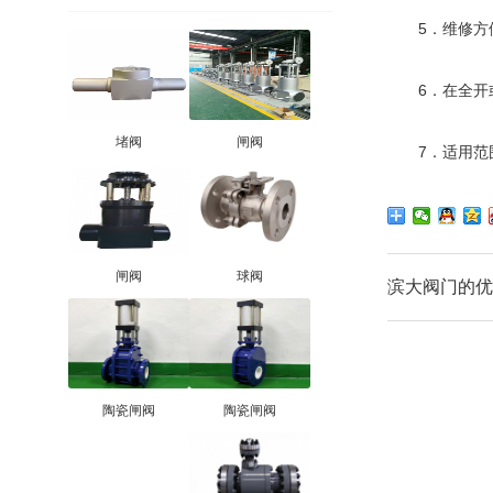
5．维修方便
6．在全开或
堵阀
闸阀
7．适用范围
闸阀
球阀
滨大阀门的优
陶瓷闸阀
陶瓷闸阀