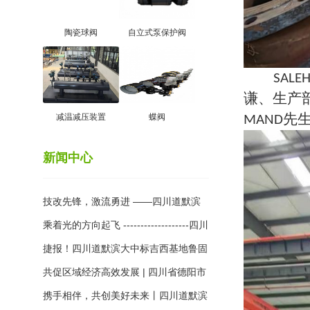
陶瓷球阀
自立式泵保护阀
SALE
谦、生产
先
减温减压装置
蝶阀
MAND
新闻中心
技改先锋，激流勇进 ——四川道默滨
大阀门有限公司积极参与行业科技创新
乘着光的方向起飞 -------------------四川
成果交流
道默滨大阀门有限公司参加2024年第
捷报！四川道默滨大中标吉西基地鲁固
十一届中国国际光热大会圆满落幕
直流140万千瓦外送项目
共促区域经济高效发展 | 四川省德阳市
经信局领导到访道默滨大工厂
携手相伴，共创美好未来丨四川道默滨