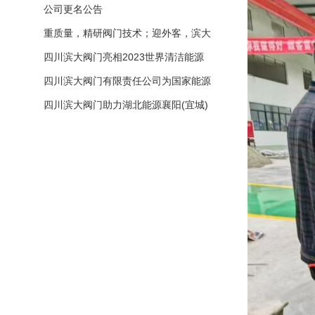
大阀门有限公司与您共迎元旦
公司更名公告
重质量，精研阀门技术；迎外客，滨大
展翅飞翔！
四川滨大阀门亮相2023世界清洁能源
装备大会
四川滨大阀门有限责任公司为国家能源
集团重庆电厂2台66万千瓦高效超超临
四川滨大阀门助力湖北能源襄阳(宜城)
界燃煤湿冷发电机组助跑成功！
2X1000MW超超临界燃煤机组工程EP
C总承包项目积极投产！