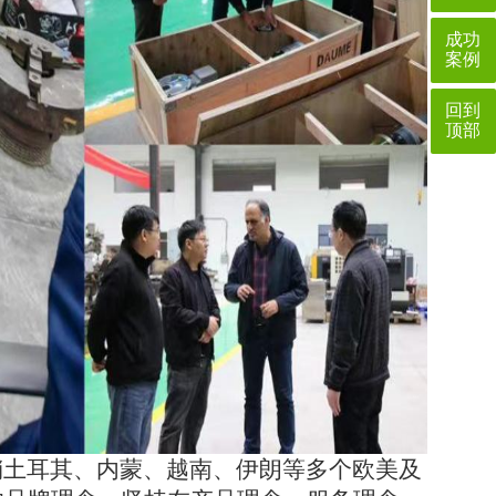
成功
案例
回到
顶部
销土耳其、内蒙、越南、伊朗等多个欧美及