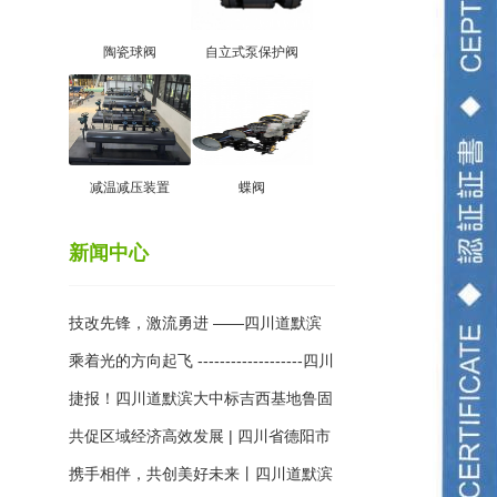
陶瓷球阀
自立式泵保护阀
减温减压装置
蝶阀
新闻中心
技改先锋，激流勇进 ——四川道默滨
大阀门有限公司积极参与行业科技创新
乘着光的方向起飞 -------------------四川
成果交流
道默滨大阀门有限公司参加2024年第
捷报！四川道默滨大中标吉西基地鲁固
十一届中国国际光热大会圆满落幕
直流140万千瓦外送项目
共促区域经济高效发展 | 四川省德阳市
经信局领导到访道默滨大工厂
携手相伴，共创美好未来丨四川道默滨