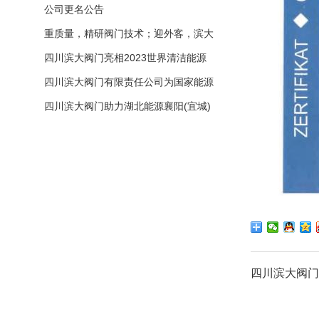
大阀门有限公司与您共迎元旦
公司更名公告
重质量，精研阀门技术；迎外客，滨大
展翅飞翔！
四川滨大阀门亮相2023世界清洁能源
装备大会
四川滨大阀门有限责任公司为国家能源
集团重庆电厂2台66万千瓦高效超超临
四川滨大阀门助力湖北能源襄阳(宜城)
界燃煤湿冷发电机组助跑成功！
2X1000MW超超临界燃煤机组工程EP
C总承包项目积极投产！
四川滨大阀门