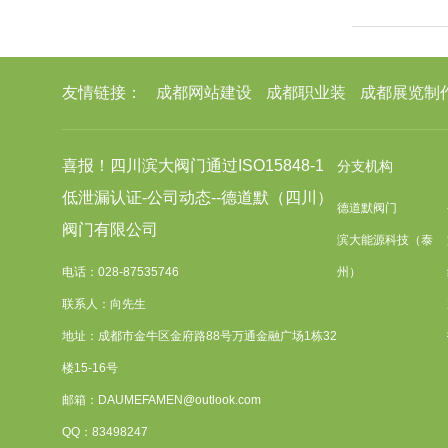
友情链接：
成都网站建设
成都职业装
成都展览制
喜报！四川滨大阀门通过ISO15848-1
分支机构
低泄漏认证-公司动态--德道默（四川）
德道默阀门
阀门有限公司
滨大能源科技（泰
电话：028-87535746
州）
联系人：向先生
地址：成都市金牛区金府路88号万通金融广场1栋32
楼15-16号
邮箱：DAUMEFAMEN@outlook.com
QQ：83498247