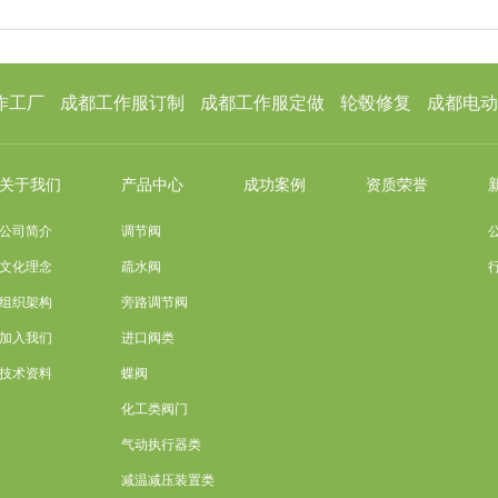
作工厂
成都工作服订制
成都工作服定做
轮毂修复
成都电动
关于我们
产品中心
成功案例
资质荣誉
公司简介
调节阀
文化理念
疏水阀
组织架构
旁路调节阀
加入我们
进口阀类
技术资料
蝶阀
化工类阀门
气动执行器类
减温减压装置类